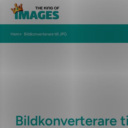
Hem
Bildkonverterare till JPG
Bildkonverterare t