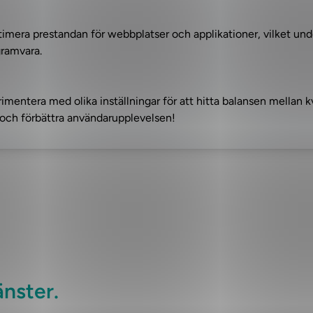
ptimera prestandan för webbplatser och applikationer, vilket unde
gramvara.
rimentera med olika inställningar för att hitta balansen mellan kv
r och förbättra användarupplevelsen!
änster.