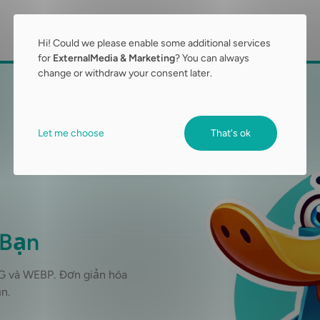
Hi! Could we please enable some additional services
for
ExternalMedia & Marketing
? You can always
change or withdraw your consent later.
Let me choose
That's ok
 Bạn
G và WEBP. Đơn giản hóa
n.